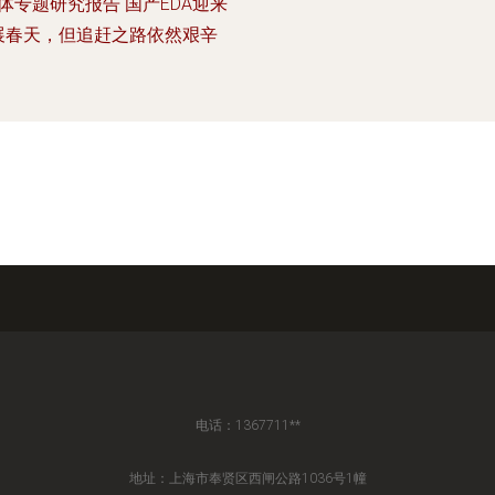
体专题研究报告 国产EDA迎来
展春天，但追赶之路依然艰辛
电话：1367711**
地址：上海市奉贤区西闸公路1036号1幢